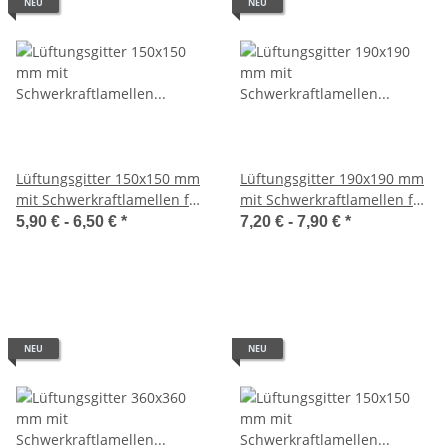
NEU
NEU
Lüftungsgitter 150x150 mm
Lüftungsgitter 190x190 mm
mit Schwerkraftlamellen für
mit Schwerkraftlamellen für
Ø 125 mm aus ASA-
Ø 150-160 mm aus ASA-
5,90 € -
6,50 €
*
7,20 € -
7,90 €
*
Kunststoff in Weiß, Grau
Kunststoff in Weiß, Grau
oder Beige
oder Beige
NEU
NEU