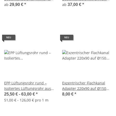
Lüftungsanlagen – HVAC
und Wasserwaage für
ab
ab
29,90 €
*
37,00 €
*
Roof Feet
Klima- & Lüftungsanlagen –
HVAC Roof Foot
NEU
NEU
EPP Lüftungsrohr rund –
Exzentrischer Flachkanal
Isoliertes Lüftungsrohr aus
Adapter 220x90 auf Ø150
expandiertem Polypropylen
mm Kunststoff – Übergang
25,50 € -
63,00 €
*
8,00 €
*
mit Kupplung
auf Rundrohr
51,00 € - 126,00 € pro 1 m