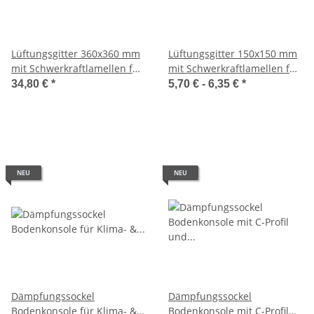
Lüftungsgitter 360x360 mm
Lüftungsgitter 150x150 mm
mit Schwerkraftlamellen für
mit Schwerkraftlamellen für
Ø 315 mm aus ASA-
Ø 100 mm aus ASA-
34,80 €
*
5,70 € -
6,35 €
*
Kunststoff in Grau
Kunststoff in Weiß, Grau
oder Beige
NEU
NEU
Dämpfungssockel
Dämpfungssockel
Bodenkonsole für Klima- &
Bodenkonsole mit C-Profil