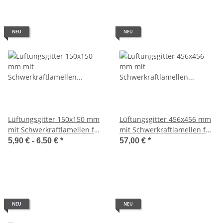
NEU
NEU
Lüftungsgitter 150x150 mm
Lüftungsgitter 456x456 mm
mit Schwerkraftlamellen für
mit Schwerkraftlamellen für
110x55 mm aus ASA-
Ø 400 mm aus ASA-
5,90 € -
6,50 €
*
57,00 €
*
Kunststoff – Weiß, Grau
Kunststoff in Grau
oder Beige
NEU
NEU