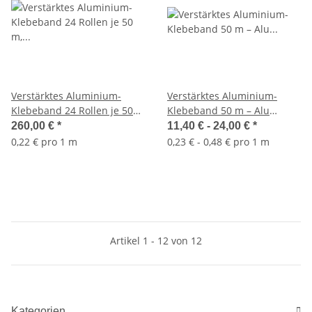
Verstärktes Aluminium-
Verstärktes Aluminium-
Klebeband 24 Rollen je 50
Klebeband 50 m – Alu
m, 50 mm – Alu-
Dichtungsband für
260,00 €
*
11,40 € -
24,00 €
*
Dichtungsband für
Mineralwolle-Dämmung mit
0,22 € pro 1 m
0,23 € - 0,48 € pro 1 m
Mineralwolle-Dämmung mit
Gewebe
Gewebe
Artikel 1 - 12 von 12
Kategorien