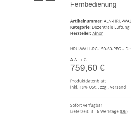
Fernbedienung
Artikelnummer:
ALN-HRU-WAL
Kategorie:
Dezentrale Lüftun
Hersteller:
Alnor
HRU-WALL-RC-150-60-PEG – De
A
A+
↑
G
759,60 €
Produktdatenblatt
inkl. 19% USt. , zzgl.
Versand
Sofort verfügbar
Lieferzeit:
3 - 6 Werktage
(DE)