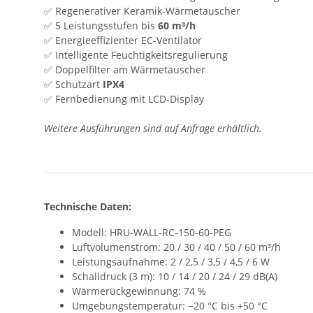
✅ Regenerativer Keramik-Wärmetauscher
✅ 5 Leistungsstufen bis
60 m³/h
✅ Energieeffizienter EC-Ventilator
✅ Intelligente Feuchtigkeitsregulierung
✅ Doppelfilter am Wärmetauscher
✅ Schutzart
IPX4
✅ Fernbedienung mit LCD-Display
Weitere Ausführungen sind auf Anfrage erhältlich.
Technische Daten:
Modell: HRU-WALL-RC-150-60-PEG
Luftvolumenstrom: 20 / 30 / 40 / 50 / 60 m³/h
Leistungsaufnahme: 2 / 2,5 / 3,5 / 4,5 / 6 W
Schalldruck (3 m): 10 / 14 / 20 / 24 / 29 dB(A)
Wärmerückgewinnung: 74 %
Umgebungstemperatur: −20 °C bis +50 °C