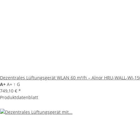
Dezentrales Lüftungsgerät WLAN 60 m³/h – Alnor HRU-WALL-WI-1
A+
A+
↑
G
749,10 €
*
Produktdatenblatt