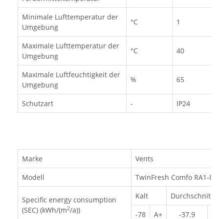
Minimale Lufttemperatur der
°С
1
Umgebung
Maximale Lufttemperatur der
°С
40
Umgebung
Maximale Luftfeuchtigkeit der
%
65
Umgebung
Schutzart
-
IP24
Marke
Vents
Modell
TwinFresh Comfo RA1-85 
Kalt
Durchschnittli
Specific energy consumption
2
(SEC) (kWh/(m
/a))
-78
A+
-37.9