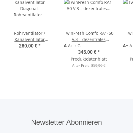
Rohrventilator /
TwinFresh Comfo RA1-50
Twi
Kanalventilator
V.3 – dezentrales
Diagonal-Rohrventilator
A
A+
Lüftungsgerät mit
↑
G
A+
A
L
260,00 €
*
VENTS Stream 150/160
Wärmerückgewinnung,
Wär
345,00 €
*
EC – schallgedämmt,
EC-Motor und
Produktdatenblatt
P
energieeffizient, bis 600
Fernbedienung
Feuc
Alter Preis:
359,90 €
m³/h
V
Newsletter Abonnieren