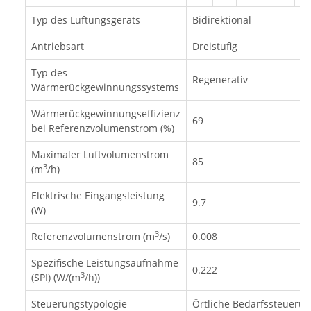
Typ des Lüftungsgeräts
Bidirektional
Antriebsart
Dreistufig
Typ des
Regenerativ
Wärmerückgewinnungssystems
Wärmerückgewinnungseffizienz
69
bei Referenzvolumenstrom (%)
Maximaler Luftvolumenstrom
85
3
(m
/h)
Elektrische Eingangsleistung
9.7
(W)
3
Referenzvolumenstrom (m
/s)
0.008
Spezifische Leistungsaufnahme
0.222
3
(SPI) (W/(m
/h))
Steuerungstypologie
Örtliche Bedarfssteueru