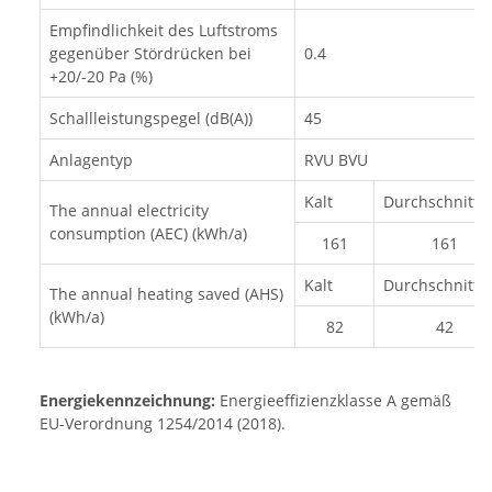
Empfindlichkeit des Luftstroms
gegenüber Stördrücken bei
0.4
+20/-20 Pa (%)
Schallleistungspegel (dB(A))
45
Anlagentyp
RVU BVU
Kalt
Durchschnittli
The annual electricity
consumption (AEC) (kWh/a)
161
161
Kalt
Durchschnittli
The annual heating saved (AHS)
(kWh/a)
82
42
Energiekennzeichnung:
Energieeffizienzklasse A gemäß
EU-Verordnung 1254/2014 (2018).