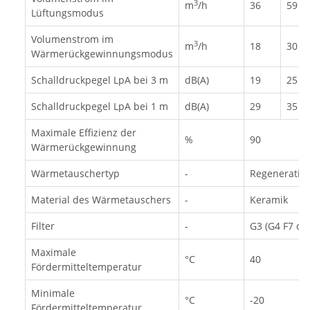
3
m
/h
36
59
Lüftungsmodus
Volumenstrom im
3
m
/h
18
30
Wärmerückgewinnungsmodus
Schalldruckpegel LpA bei 3 m
dB(A)
19
25
Schalldruckpegel LpA bei 1 m
dB(A)
29
35
Maximale Effizienz der
%
90
Wärmerückgewinnung
Wärmetauschertyp
-
Regenerativ
Material des Wärmetauschers
-
Keramik
Filter
-
G3 (G4 F7 opt
Maximale
°С
40
Fördermitteltemperatur
Minimale
°С
-20
Fördermitteltemperatur