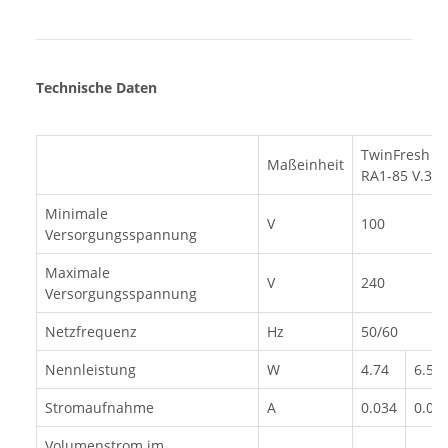
Technische Daten
TwinFresh C
Maßeinheit
RA1-85 V.3
Minimale
V
100
Versorgungsspannung
Maximale
V
240
Versorgungsspannung
Netzfrequenz
Hz
50/60
Nennleistung
W
4.74
6.56
Stromaufnahme
A
0.034
0.05
Volumenstrom im