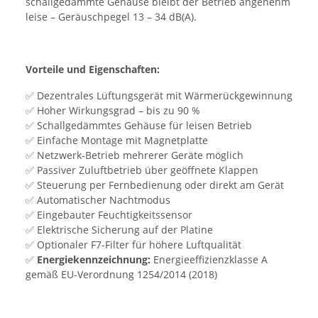
schallgedämmte Gehäuse bleibt der Betrieb angenehm
leise – Geräuschpegel 13 – 34 dB(A).
Vorteile und Eigenschaften:
✅ Dezentrales Lüftungsgerät mit Wärmerückgewinnung
✅ Hoher Wirkungsgrad – bis zu 90 %
✅ Schallgedämmtes Gehäuse für leisen Betrieb
✅ Einfache Montage mit Magnetplatte
✅ Netzwerk-Betrieb mehrerer Geräte möglich
✅ Passiver Zuluftbetrieb über geöffnete Klappen
✅ Steuerung per Fernbedienung oder direkt am Gerät
✅ Automatischer Nachtmodus
✅ Eingebauter Feuchtigkeitssensor
✅ Elektrische Sicherung auf der Platine
✅ Optionaler F7-Filter für höhere Luftqualität
✅
Energiekennzeichnung:
Energieeffizienzklasse A
gemäß EU-Verordnung 1254/2014 (2018)