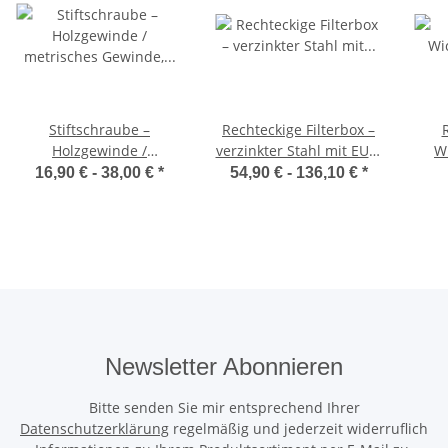
Stiftschraube –
Rechteckige Filterbox –
Holzgewinde /
verzinkter Stahl mit EU3-
W
metrisches Gewinde,
Filtereinsatz und
16,90 € -
38,00 €
*
54,90 € -
136,10 €
*
verzinkter Stahl, M8–
Dichtung
D
M10, 100 Stück
abd
Newsletter Abonnieren
Bitte senden Sie mir entsprechend Ihrer
Datenschutzerklärung
regelmäßig und jederzeit widerruflich