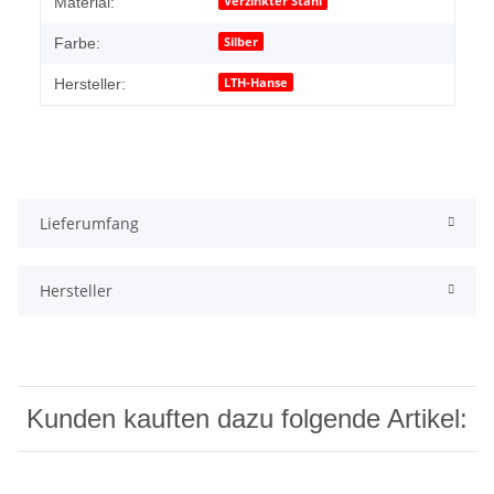
Produkteigenschaft
Wert
Verzinkter Stahl
Material:
Silber
Farbe:
LTH-Hanse
Hersteller:
Lieferumfang
Hersteller
Kunden kauften dazu folgende Artikel: