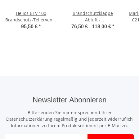
Helios BTV 100
Brandschutzklappe
Marle
Brandschutz-Tellerventil
Abluft -
C21
DN 100 mit Einbauring
Brandschutzventil
Ve
95,50 €
*
76,50 € -
118,00 €
*
K90 ohne
Brandschutztellerventil
Nac
Wartungsauflagen
Newsletter Abonnieren
Bitte senden Sie mir entsprechend Ihrer
Datenschutzerklärung
regelmäßig und jederzeit widerruflich
Informationen zu Ihrem Produktsortiment per E-Mail zu.