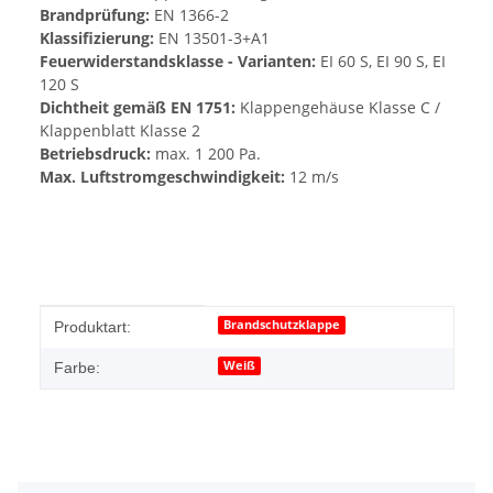
Brandprüfung:
EN 1366-2
Klassifizierung:
EN 13501-3+A1
Feuerwiderstandsklasse - Varianten:
EI 60 S, EI 90 S, EI
120 S
Dichtheit gemäß EN 1751:
Klappengehäuse Klasse C /
Klappenblatt Klasse 2
Betriebsdruck:
max. 1 200 Pa.
Max. Luftstromgeschwindigkeit:
12 m/s
Produkteigenschaft
Wert
Brandschutzklappe
Produktart:
Weiß
Farbe: