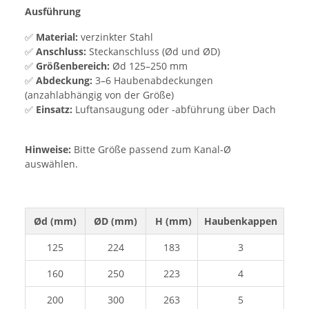
Ausführung
✅
Material:
verzinkter Stahl
✅
Anschluss:
Steckanschluss (Ød und ØD)
✅
Größenbereich:
Ød 125–250 mm
✅
Abdeckung:
3–6 Haubenabdeckungen
(anzahlabhängig von der Größe)
✅
Einsatz:
Luftansaugung oder -abführung über Dach
Hinweise:
Bitte Größe passend zum Kanal-Ø
auswählen.
Ød (mm)
ØD (mm)
H (mm)
Haubenkappen
125
224
183
3
160
250
223
4
200
300
263
5