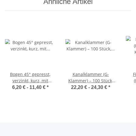
Ähnliche Artikel
Bogen 45° gepresst,
Kanalklammer (G-
F
verzinkt, kurz, mit
Klammer) – 100 Stück,
Lippendichtung, DN100–
Befestigung für
Kana
6,20 € -
11,40 €
*
22,20 € -
24,30 €
*
200 mm
Lüftungskanäle
Stah
G4 (
%), 