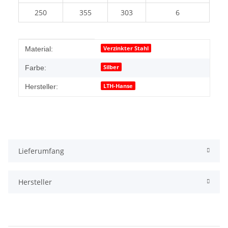
250
355
303
6
Produkteigenschaft
Wert
Verzinkter Stahl
Material:
Silber
Farbe:
LTH-Hanse
Hersteller:
Lieferumfang
Hersteller