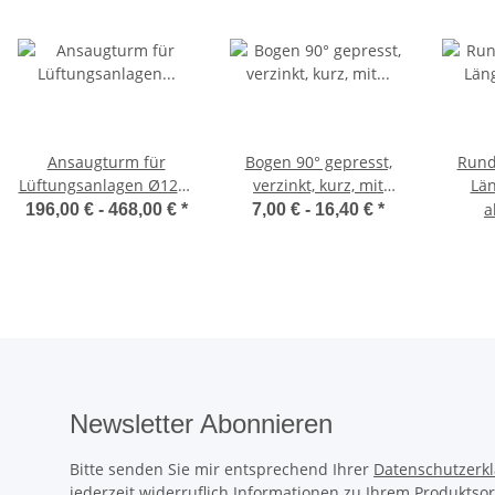
Ansaugturm für
Bogen 90° gepresst,
Rund
Lüftungsanlagen Ø125–
verzinkt, kurz, mit
Lä
250 –
Lippendichtung, DN80–
Rohr
196,00 € -
468,00 €
*
7,00 € -
16,40 €
*
Außenluftansaugung
200 mm
Lüftun
mit Filter und
Spiral
Lamellenhaube,
M
verzinkt
Däm
Newsletter Abonnieren
Bitte senden Sie mir entsprechend Ihrer
Datenschutzerk
jederzeit widerruflich Informationen zu Ihrem Produktsor