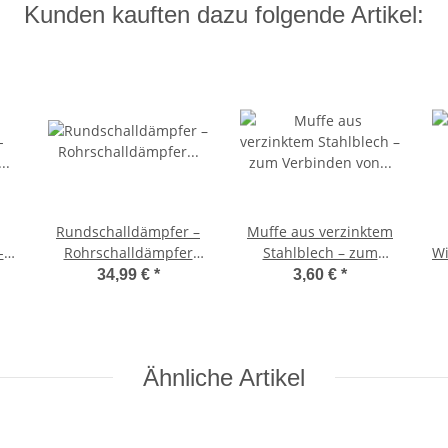
Kunden kauften dazu folgende Artikel:
Rundschalldämpfer –
Muffe aus verzinktem
-
Rohrschalldämpfer
Stahlblech – zum
Wi
 80
Lüftung, Schalldämpfer
Verbinden von
m
34,99 €
*
3,60 €
*
Spiralfalzrohr verzinkt,
Formteilen - DN 63–
Mineralwolle
1250 Ø150
Dämmung Lüftung
D
Rundrohr Ø80
Ähnliche Artikel