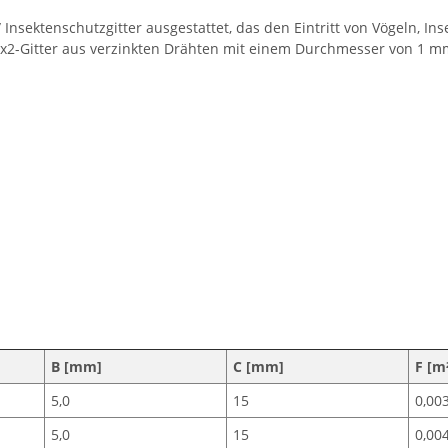
/ Insektenschutzgitter ausgestattet, das den Eintritt von Vögeln, I
 2x2-Gitter aus verzinkten Drähten mit einem Durchmesser von 1 m
B [mm]
C [mm]
F [m
5,0
15
0,00
5,0
15
0,00