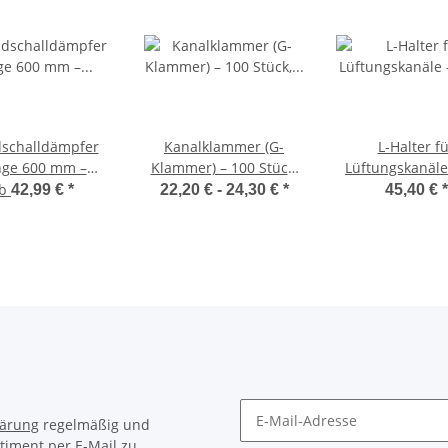
schalldämpfer
Kanalklammer (G-
L-Halter f
nge 600 mm –
Klammer) – 100 Stück,
Lüftungskanäle
schalldämpfer
Befestigung für
Stück, verzin
ab
42,99 €
*
22,20 € -
24,30 €
*
45,40 €
*
g, Schalldämpfer
Lüftungskanäle
Montagewink
falzrohr verzinkt,
Luftkanalhalte
ineralwolle
eckige Kanä
mung Lüftung
Rundrohr
lärung
regelmäßig und
timent per E-Mail zu.