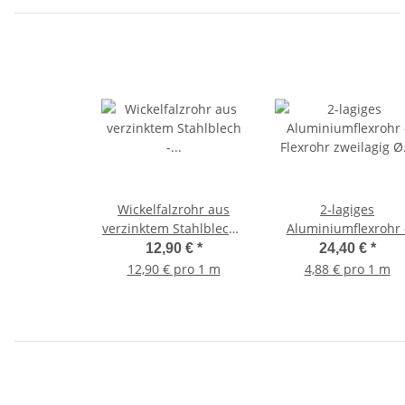
Wickelfalzrohr aus
2-lagiges
verzinktem Stahlblech -
Aluminiumflexrohr 
Lüftungsrohr – Ø 100–
Flexrohr zweilagig Ø
12,90 €
*
24,40 €
*
500 mm, verschiedene
mm / L = 5000 mm
12,90 € pro 1 m
4,88 € pro 1 m
Längen Ø 160 mm 1000
mm