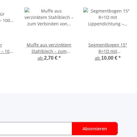
ür
Muffe aus verzinktem
Segmentbogen 15°
 – 100
Stahlblech – zum
R=1D mit
kter
Verbinden von
Lippendichtung –
ab
ab
2,70 €
*
10,00 €
*
el -
Formteilen - DN 63–
verzinkt – Bogen
r für
1250
segmentiert
le
Abonnieren