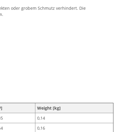
nsekten oder grobem Schmutz verhindert. Die
m.
²]
Weight [kg]
35
0,14
44
0,16