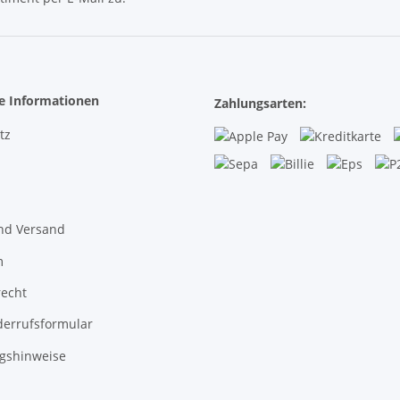
Newsletter Abonnieren
he Informationen
Zahlungsarten:
tz
nd Versand
m
recht
derrufsformular
gshinweise